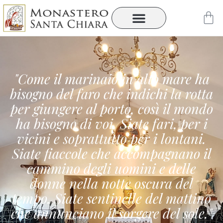
Vai
Car
al
contenuto
"Come il marinaio in alto mare ha
bisogno del faro che indichi la rotta
per giungere al porto, così il mondo
ha bisogno di voi. Siate fari, per i
vicini e soprattutto per i lontani.
Siate fiaccole che accompagnano il
cammino degli uomini e delle
donne nella notte oscura del
tempo. Siate sentinelle del mattino
che annunciano il sorgere del sole."