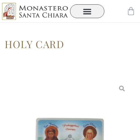
Vai
Car
al
contenuto
HOLY CARD