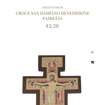
OGGETTI SACRI
CROCE SAN DAMIANO BENEDIZIONE
FAMIGLIA
€
2,20
Fascia
di
prezzo:
da
€3,50
a
€14,50