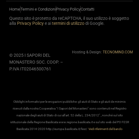
Home
Termini e Condizioni
Privacy Policy
Contatti
Questo sito è protetto da reCAPTCHA, il suo utilizzo è soggetto
alla
Privacy Policy
e ai
termini di utilizzo
di Google.
Hosting & Design:
TECNOMIND.COM
© 2025 I SAPORI DEL
MONASTERO SOC. COOP. –
P.IVA IT02046500761
Obblighi informativi per le erogazioni pubbliche: gli aiuti di Stato e gli aiuti de minimis
ricevuti dalla nostra Cooperativa “I Sapori del Monastero” sono contenuti nel Registro
nazionale degli aiuti di Stato di cui all’art. 52 della L. 234/2012” , nonché sul sito
istituzionale della Regione Basilicata www.regione.basilicata.it e sul sito web del PO FESR
Basilicata 2014-2020 http://europa.basilicata.it/fesr/
Vedi riferimenti del bando